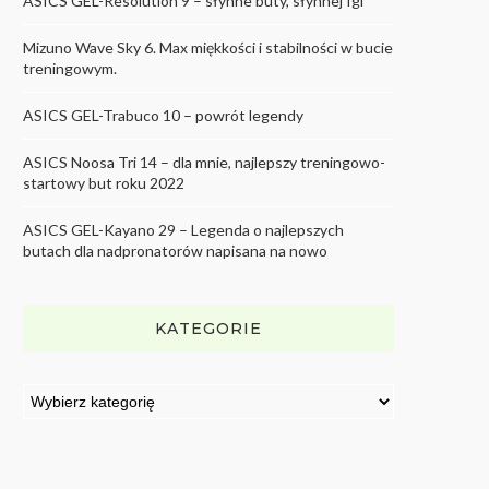
ASICS GEL-Resolution 9 – słynne buty, słynnej Igi
Mizuno Wave Sky 6. Max miękkości i stabilności w bucie
treningowym.
ASICS GEL-Trabuco 10 – powrót legendy
ASICS Noosa Tri 14 – dla mnie, najlepszy treningowo-
startowy but roku 2022
ASICS GEL-Kayano 29 – Legenda o najlepszych
butach dla nadpronatorów napisana na nowo
KATEGORIE