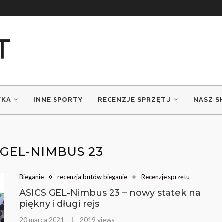
WKA
INNE SPORTY
RECENZJE SPRZĘTU
NASZ S
 GEL-NIMBUS 23
Bieganie
recenzja butów bieganie
Recenzje sprzętu
ASICS GEL-Nimbus 23 – nowy statek na
piękny i długi rejs
20 marca 2021
2019 views