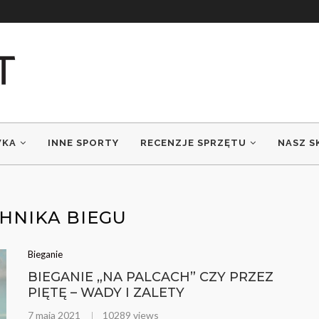
WKA
INNE SPORTY
RECENZJE SPRZĘTU
NASZ S
HNIKA BIEGU
Bieganie
BIEGANIE „NA PALCACH” CZY PRZEZ
PIĘTĘ – WADY I ZALETY
7 maja 2021
10289 views