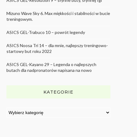
ASICS GEL-Resolution 9 – słynne buty, słynnej Igi
Mizuno Wave Sky 6. Max miękkości i stabilności w bucie
treningowym.
ASICS GEL-Trabuco 10 – powrót legendy
ASICS Noosa Tri 14 – dla mnie, najlepszy treningowo-
startowy but roku 2022
ASICS GEL-Kayano 29 – Legenda o najlepszych
butach dla nadpronatorów napisana na nowo
KATEGORIE