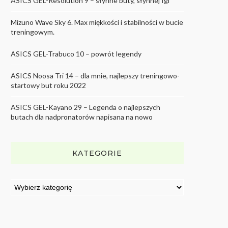
ASICS GEL-Resolution 9 – słynne buty, słynnej Igi
Mizuno Wave Sky 6. Max miękkości i stabilności w bucie
treningowym.
ASICS GEL-Trabuco 10 – powrót legendy
ASICS Noosa Tri 14 – dla mnie, najlepszy treningowo-
startowy but roku 2022
ASICS GEL-Kayano 29 – Legenda o najlepszych
butach dla nadpronatorów napisana na nowo
KATEGORIE