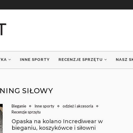
WKA
INNE SPORTY
RECENZJE SPRZĘTU
NASZ S
NING SIŁOWY
Bieganie
Inne sporty
odzież i akcesoria
Recenzje sprzętu
Opaska na kolano Incrediwear w
bieganiu, koszykówce i siłowni