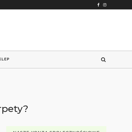
KLEP
rpety?