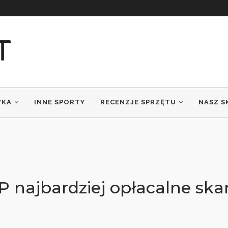
WKA
INNE SPORTY
RECENZJE SPRZĘTU
NASZ S
P najbardziej opłacalne ska