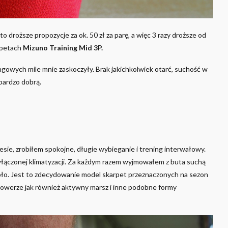
 droższe propozycje za ok. 50 zł za parę, a więc 3 razy droższe od
rpetach
Mizuno Training Mid 3P.
gowych mile mnie zaskoczyły. Brak jakichkolwiek otarć, suchość w
bardzo dobrą.
ie, zrobiłem spokojne, długie wybieganie i trening interwałowy.
wyłączonej klimatyzacji. Za każdym razem wyjmowałem z buta suchą
epło. Jest to zdecydowanie model skarpet przeznaczonych na sezon
a rowerze jak również aktywny marsz i inne podobne formy